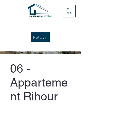
ME
NU
Retour
06 -
Apparteme
nt Rihour